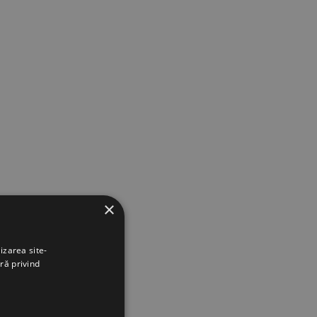
×
izarea site-
ră privind