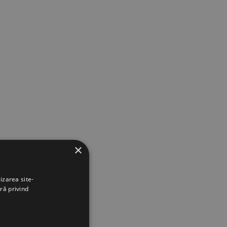
×
izarea site-
ră privind