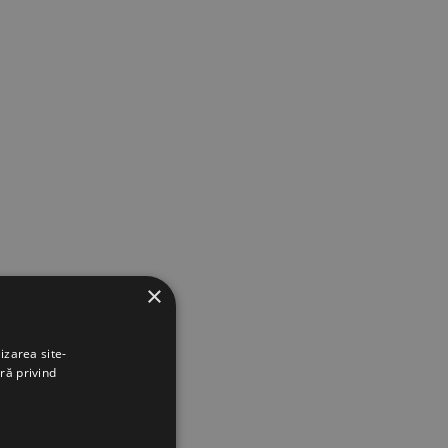
×
izarea site-
ră privind