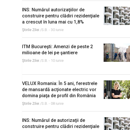
INS: Numărul autorizaţiilor de
construire pentru clădiri rezidenţiale
a crescut în luna mai cu 1,8%
Ştirile Zilei
/S.B. -
30 iunie
ITM Bucureşti: Amenzi de peste 2
milioane de lei pe şantiere
Ştirile Zilei
/S.B. -
10 iunie
VELUX Romania: În 5 ani, ferestrele
de mansardă acţionate electric vor
domina piaţa de profil din România
Ştirile Zilei
/S.B. -
08 iunie
INS: Numărul de autorizaţii de
construire pentru clădiri rezidenţiale