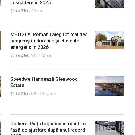
în scădere în 2025
Ştirile Zilei
/
20 mai
METIGLA: Românii aleg tot mai des
acoperişuri durabile şi eficiente
energetic în 2026
Ştirile Zilei
/A.G. -
12 mai
Speedwell lansează Glenwood
Estate
Ştirile Zilei
/S.B. -
21 aprilie
Colliers: Piaţa logistică intră într-o
fază de ajustare după anul record