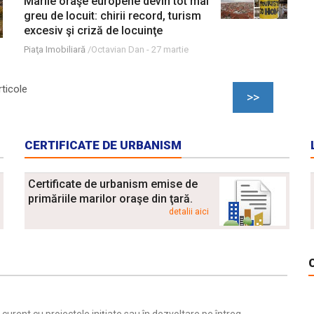
Marile oraşe europene devin tot mai
greu de locuit: chirii record, turism
excesiv şi criză de locuinţe
Piaţa Imobiliară
/Octavian Dan -
27 martie
ticole
>>
CERTIFICATE DE URBANISM
Certificate de urbanism emise de
primăriile marilor oraşe din ţară.
detalii aici