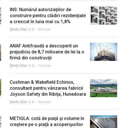
INS: Numărul autorizaţiilor de
construire pentru clădiri rezidenţiale
a crescut în luna mai cu 1,8%
Ştirile Zilei
/S.B. -
30 iunie
ANAF Antifraudă a descoperit un
prejudiciu de 8,7 milioane de lei la o
firmă din construcţii
Ştirile Zilei
/S.B. -
10 iunie
Cushman & Wakefield Echinox,
consultant pentru vânzarea fabricii
Joyson Safety din Ribiţa, Hunedoara
Ştirile Zilei
/S.B. -
04 iunie
METIGLA: cotă de piaţă şi volume în
creştere pe o piaţă a acoperişurilor