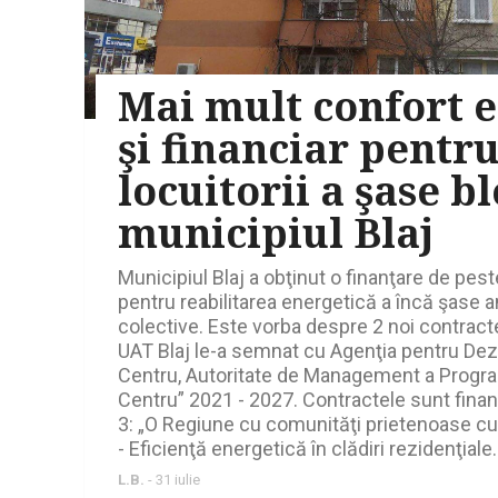
Mai mult confort 
şi financiar pentr
locuitorii a şase b
municipiul Blaj
Municipiul Blaj a obţinut o finanţare de pes
pentru reabilitarea energetică a încă şase 
colective. Este vorba despre 2 noi contract
UAT Blaj le-a semnat cu Agenţia pentru Dez
Centru, Autoritate de Management a Progr
Centru” 2021 - 2027. Contractele sunt finanţa
3: „O Regiune cu comunităţi prietenoase cu
- Eficienţă energetică în clădiri rezidenţiale.
L.B.
-
31 iulie