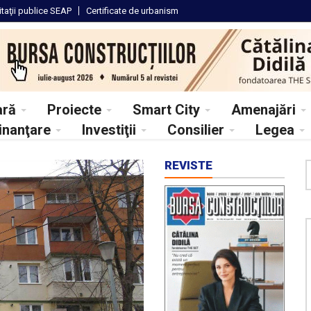
itaţii
publice SEAP
Certificate
de urbanism
ară
Proiecte
Smart City
Amenajări
inanţare
Investiţii
Consilier
Legea
REVISTE