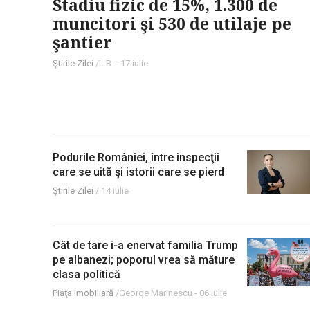
Stadiu fizic de 15%, 1.300 de
muncitori şi 530 de utilaje pe
şantier
Ştirile Zilei
/L.B. -
17 iulie
Podurile României, între inspecţii
care se uită şi istorii care se pierd
Ştirile Zilei
/
14 iulie
Cât de tare i-a enervat familia Trump
pe albanezi; poporul vrea să măture
clasa politică
Piaţa Imobiliară
/George Marinescu -
06 iulie