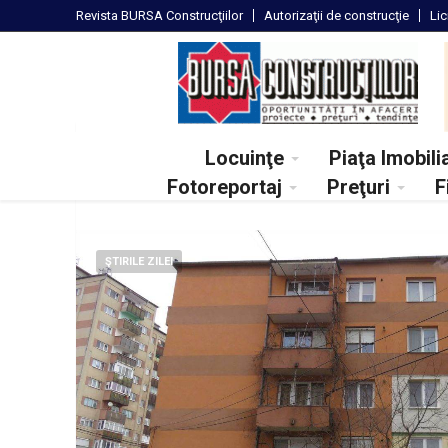
Revista
BURSA Construcţiilor
Autorizaţii
de construcţie
Lic
Locuinţe
Piaţa Imobili
Fotoreportaj
Preţuri
F
ŞTIRILE ZILEI