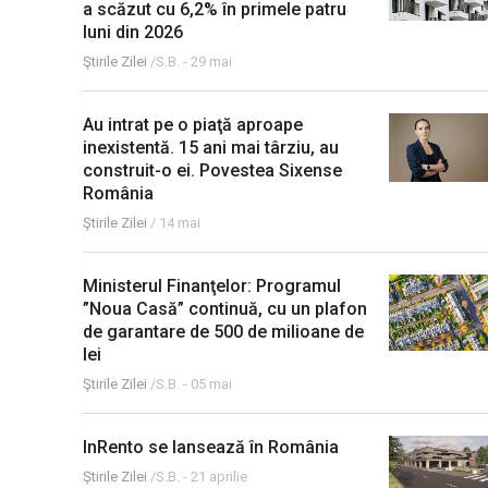
a scăzut cu 6,2% în primele patru
luni din 2026
Ştirile Zilei
/S.B. -
29 mai
Au intrat pe o piaţă aproape
inexistentă. 15 ani mai târziu, au
construit-o ei. Povestea Sixense
România
Ştirile Zilei
/
14 mai
Ministerul Finanţelor: Programul
”Noua Casă” continuă, cu un plafon
de garantare de 500 de milioane de
lei
Ştirile Zilei
/S.B. -
05 mai
InRento se lansează în România
Ştirile Zilei
/S.B. -
21 aprilie