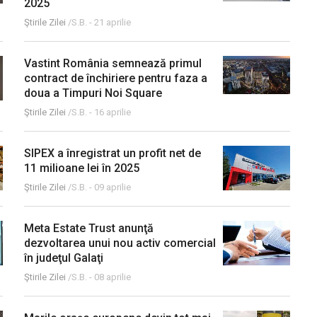
2025
Ştirile Zilei
/S.B. -
21 aprilie
Vastint România semnează primul
contract de închiriere pentru faza a
doua a Timpuri Noi Square
Ştirile Zilei
/S.B. -
16 aprilie
SIPEX a înregistrat un profit net de
11 milioane lei în 2025
Ştirile Zilei
/S.B. -
09 aprilie
Meta Estate Trust anunţă
dezvoltarea unui nou activ comercial
în judeţul Galaţi
Ştirile Zilei
/S.B. -
08 aprilie