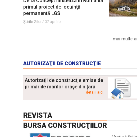
Delta Concept lansează în România
primul proiect de locuinţă
permanentă LGS
Ştirile Zilei
/
07 aprilie
mai multe ar
AUTORIZAŢII DE CONSTRUCŢIE
Autorizaţii de construcţie emise de
primăriile marilor oraşe din ţară.
detalii aici
REVISTA
BURSA CONSTRUCŢIILOR