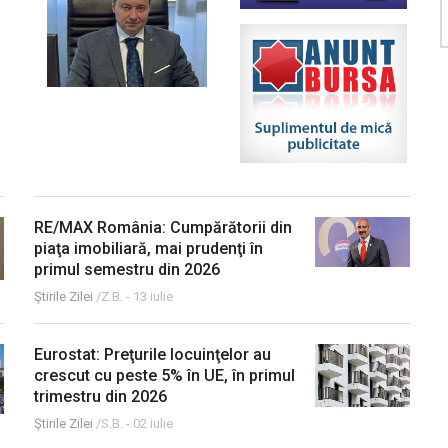
RE/MAX România: Cumpărătorii din
piaţa imobiliară, mai prudenţi în
primul semestru din 2026
Ştirile Zilei
/Z.B. -
13 iulie
Eurostat: Preţurile locuinţelor au
crescut cu peste 5% în UE, în primul
trimestru din 2026
Ştirile Zilei
/S.B. -
02 iulie