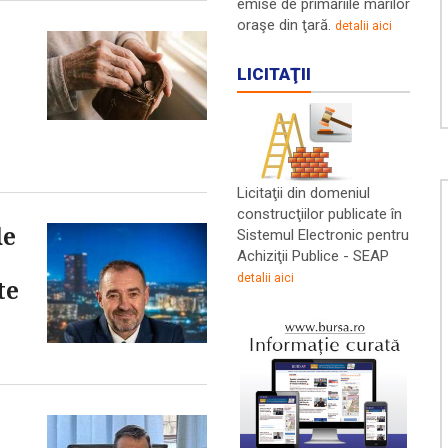
emise de primăriile marilor
oraşe din ţară.
detalii aici
LICITAŢII
Licitaţii din domeniul
construcţiilor publicate în
de
Sistemul Electronic pentru
Achiziţii Publice - SEAP
detalii aici
te