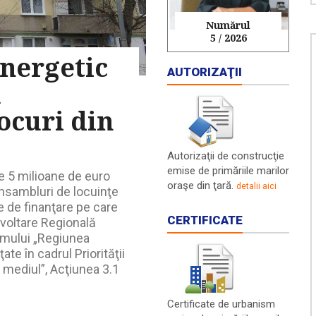
Numărul
5 / 2026
energetic
AUTORIZAŢII
u
locuri din
Autorizaţii de construcţie
emise de primăriile marilor
te 5 milioane de euro
oraşe din ţară.
detalii aici
ansambluri de locuinţe
e de finanţare pe care
CERTIFICATE
voltare Regională
amului „Regiunea
te în cadrul Priorităţii
 mediul”, Acţiunea 3.1
Certificate de urbanism