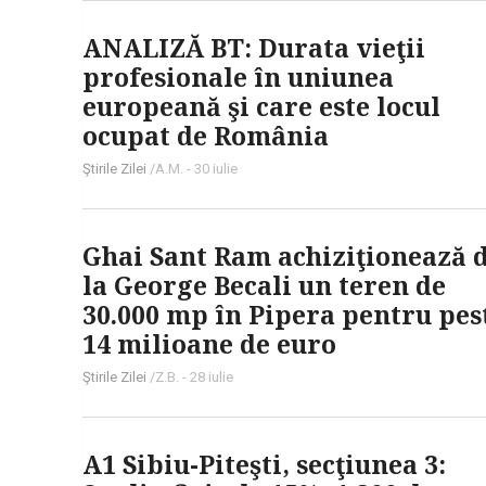
ANALIZĂ BT: Durata vieţii
profesionale în uniunea
europeană şi care este locul
ocupat de România
Ştirile Zilei
/A.M. -
30 iulie
Ghai Sant Ram achiziţionează 
la George Becali un teren de
30.000 mp în Pipera pentru pes
14 milioane de euro
Ştirile Zilei
/Z.B. -
28 iulie
A1 Sibiu-Piteşti, secţiunea 3: