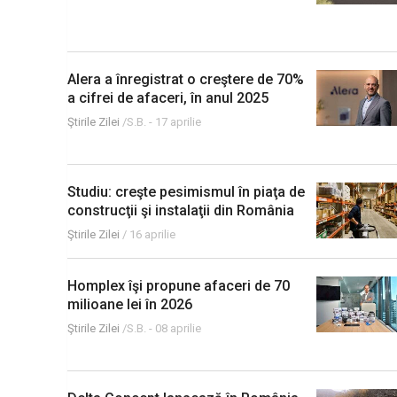
Alera a înregistrat o creştere de 70%
a cifrei de afaceri, în anul 2025
Ştirile Zilei
/S.B. -
17 aprilie
Studiu: creşte pesimismul în piaţa de
construcţii şi instalaţii din România
Ştirile Zilei
/
16 aprilie
Homplex îşi propune afaceri de 70
milioane lei în 2026
Ştirile Zilei
/S.B. -
08 aprilie