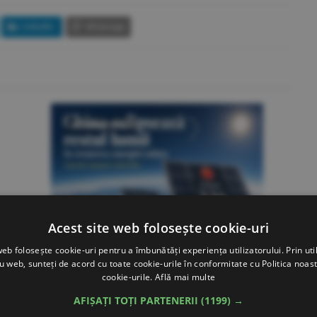
LinkedIn
Whatsapp
INTERNAŢIONAL
Expansiune record
Acest site web folosește cookie-uri
de panouri solare
web folosește cookie-uri pentru a îmbunătăți experiența utilizatorului. Prin util
în 2025 - China a
ru web, sunteți de acord cu toate cookie-urile în conformitate cu Politica noast
cookie-urile.
Află mai multe
adăugat mai multă
energie decât
AFIȘAȚI TOȚI PARTENERII
(1199) →