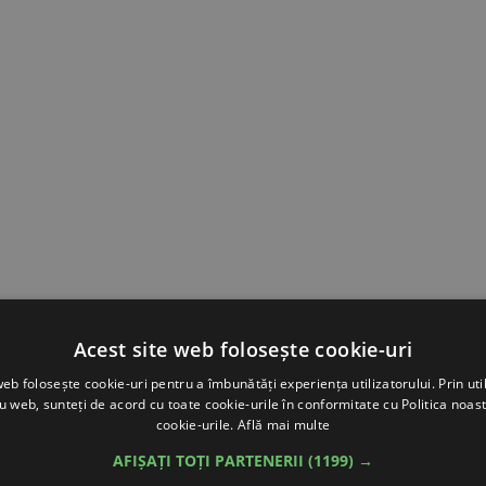
Acest site web folosește cookie-uri
web folosește cookie-uri pentru a îmbunătăți experiența utilizatorului. Prin util
ru web, sunteți de acord cu toate cookie-urile în conformitate cu Politica noast
cookie-urile.
Află mai multe
AFIȘAȚI TOȚI PARTENERII
(1199) →