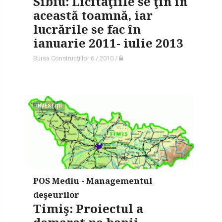
Sibiu: Licitaţiile se ţin în
această toamnă, iar
lucrările se fac în
ianuarie 2011- iulie 2013
Bursa Construcţiilor 6 / 2010
/
INVESTIŢII
POS Mediu - Managementul
deşeurilor
Timiş: Proiectul a