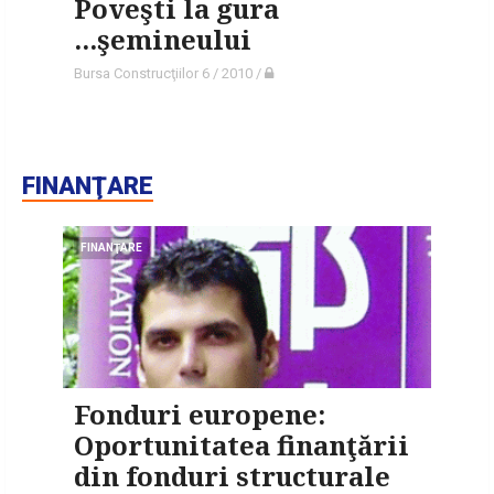
Poveşti la gura
...şemineului
Bursa Construcţiilor 6 / 2010
/
FINANŢARE
FINANŢARE
Fonduri europene:
Oportunitatea finanţării
din fonduri structurale