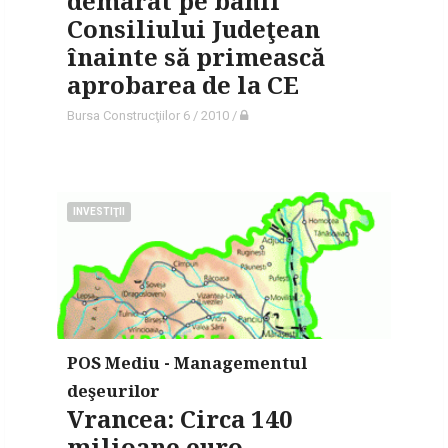
demarat pe banii
Consiliului Judeţean
înainte să primească
aprobarea de la CE
Bursa Construcţiilor 6 / 2010
/
INVESTIŢII
POS Mediu - Managementul
deşeurilor
Vrancea: Circa 140
milioane euro