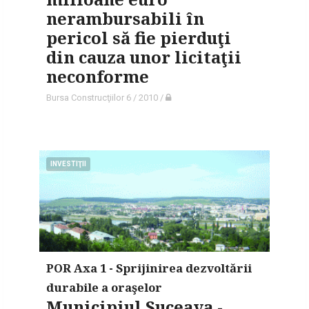
nerambursabili în
pericol să fie pierduţi
din cauza unor licitaţii
neconforme
Bursa Construcţiilor 6 / 2010
/
INVESTIŢII
POR Axa 1 - Sprijinirea dezvoltării
durabile a oraşelor
Municipiul Suceava -