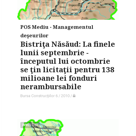
POS Mediu - Managementul
deşeurilor
Bistriţa Năsăud: La finele
lunii septembrie -
începutul lui octombrie
se ţin licitaţii pentru 138
milioane lei fonduri
nerambursabile
Bursa Construcţiilor 6 / 2010
/
INVESTIŢII