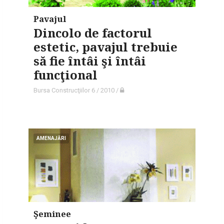
Pavajul
Dincolo de factorul
estetic, pavajul trebuie
să fie întâi şi întâi
funcţional
Bursa Construcţiilor 6 / 2010
/
AMENAJĂRI
Şeminee