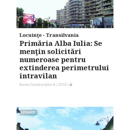
Locuinţe - Transilvania
Primăria Alba Iulia: Se
menţin solicitări
numeroase pentru
extinderea perimetrului
intravilan
Bursa Construcţiilor 6 / 2010
/
LOCUINŢE