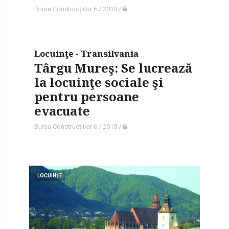
Bursa Construcţiilor 6 / 2010
/
Locuinţe - Transilvania
Târgu Mureş: Se lucrează
la locuinţe sociale şi
pentru persoane
evacuate
Bursa Construcţiilor 6 / 2010
/
LOCUINŢE