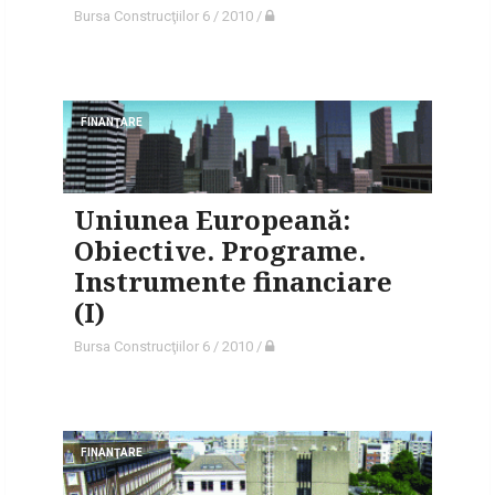
Bursa Construcţiilor 6 / 2010
/
FINANŢARE
Uniunea Europeană:
Obiective. Programe.
Instrumente financiare
(I)
Bursa Construcţiilor 6 / 2010
/
FINANŢARE