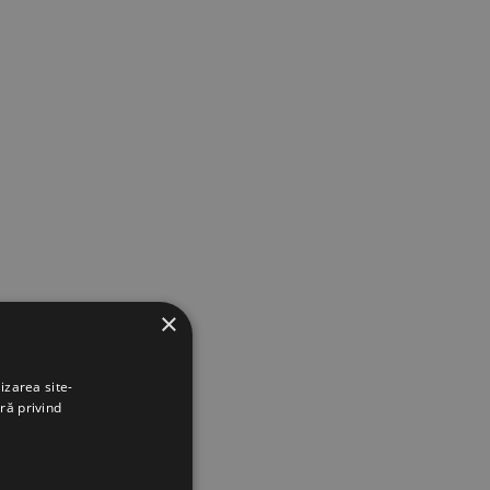
×
izarea site-
ră privind