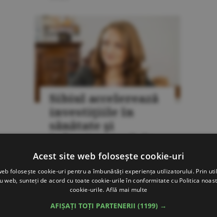
INVESTIŢII
Sibiul accelerează
investiţiile în
sănătate şi
infrastructură, în
pofida presiunilor
Acest site web folosește cookie-uri
bugetare
web folosește cookie-uri pentru a îmbunătăți experiența utilizatorului. Prin util
ru web, sunteți de acord cu toate cookie-urile în conformitate cu Politica noast
15 iunie
cookie-urile.
Află mai multe
AFIȘAȚI TOȚI PARTENERII
(1199) →
INVESTIŢII