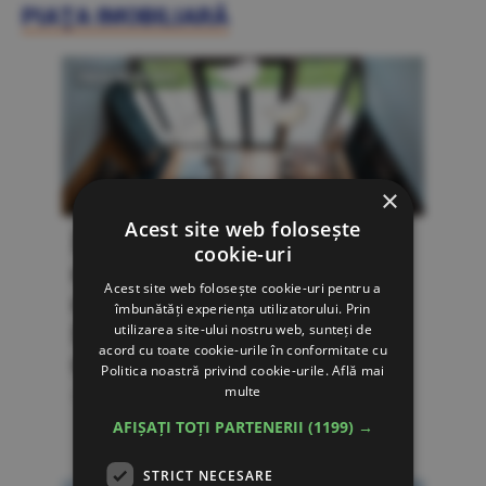
PIAŢA IMOBILIARĂ
PIAŢA IMOBILIARĂ
×
Acest site web folosește
Investitorii se
cookie-uri
orientează către
Acest site web folosește cookie-uri pentru a
cabanele A-Frame, pe
îmbunătăți experiența utilizatorului. Prin
fondul randamentelor
utilizarea site-ului nostru web, sunteți de
acord cu toate cookie-urile în conformitate cu
superioare din turism
Politica noastră privind cookie-urile.
Află mai
multe
Bursa Construcţiilor 5 / 2026
AFIȘAȚI TOȚI PARTENERII
(1199) →
STRICT NECESARE