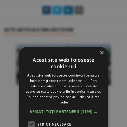
ALTE ARTICOLE DIN SECŢIUNE
PIAŢA IMOBILIARĂ
×
Acest site web folosește
cookie-uri
Acest site web folosește cookie-uri pentru a
îmbunătăți experiența utilizatorului. Prin
utilizarea site-ului nostru web, sunteți de
Revenire puternică a
acord cu toate cookie-urile în conformitate cu
Politica noastră privind cookie-urile.
Află mai
pieţei rezidenţiale din
multe
Bucureşti, în prima
AFIȘAȚI TOȚI PARTENERII
(1199) →
jumătate a anului
STRICT NECESARE
20 iulie