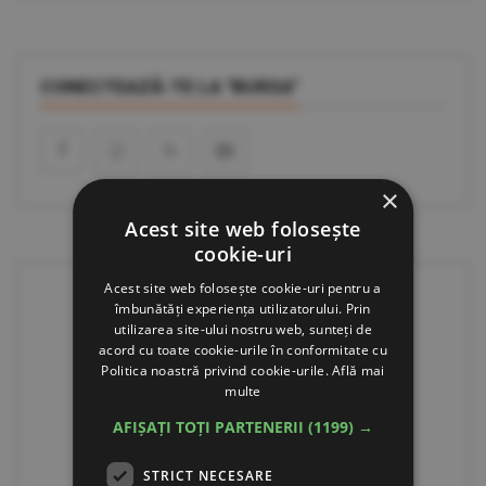
CONECTEAZĂ-TE LA "BURSA"
×
Acest site web folosește
cookie-uri
Acest site web folosește cookie-uri pentru a
îmbunătăți experiența utilizatorului. Prin
utilizarea site-ului nostru web, sunteți de
acord cu toate cookie-urile în conformitate cu
Politica noastră privind cookie-urile.
Află mai
multe
AFIȘAȚI TOȚI PARTENERII
(1199) →
STRICT NECESARE