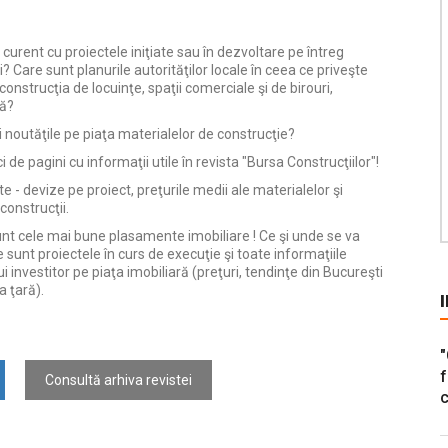
la curent cu proiectele iniţiate sau în dezvoltare pe întreg
ii? Care sunt planurile autorităţilor locale în ceea ce priveşte
n construcţia de locuinţe, spaţii comerciale şi de birouri,
ră?
ţi noutăţile pe piaţa materialelor de construcţie?
 de pagini cu informaţii utile în revista "Bursa Construcţiilor"!
te - devize pe proiect, preţurile medii ale materialelor şi
 construcţii.
unt cele mai bune plasamente imobiliare ! Ce şi unde se va
e sunt proiectele în curs de execuţie şi toate informaţiile
 investitor pe piaţa imobiliară (preţuri, tendinţe din Bucureşti
a ţară).
"
f
Consultă arhiva revistei
c