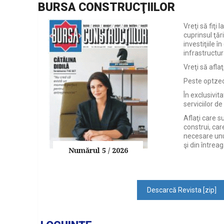
BURSA CONSTRUCŢIILOR
Vreţi să fiţi 
cuprinsul ţăr
investiţiile î
infrastructu
Vreţi să afla
Peste optzeci
În exclusivita
serviciilor de
Aflaţi care s
construi, car
necesare unui
şi din întreag
Numărul 5 / 2026