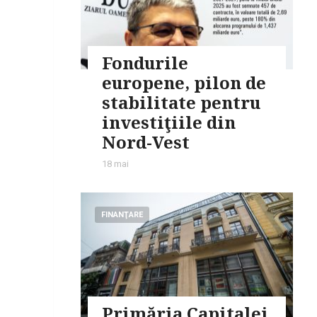
Fondurile
europene, pilon de
stabilitate pentru
investiţiile din
Nord-Vest
18 mai
FINANŢARE
Primăria Capitalei