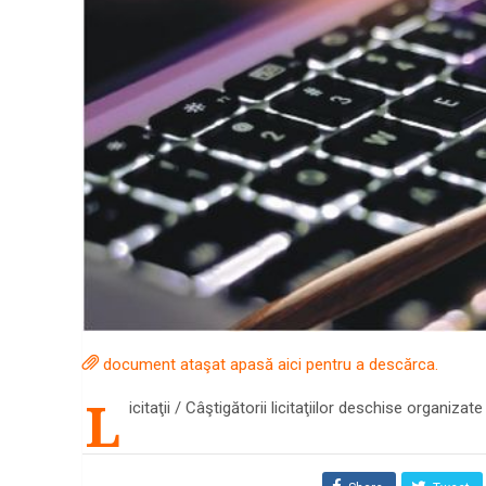
document ataşat apasă
aici
pentru a descărca.
L
icitaţii / Câştigătorii licitaţiilor deschise organizat