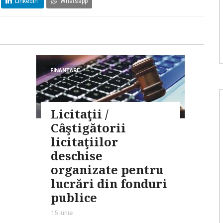
LinkedIn
Whatsapp
FINANŢARE
Licitaţii /
Câştigătorii
licitaţiilor
deschise
organizate pentru
lucrări din fonduri
publice
15 iunie