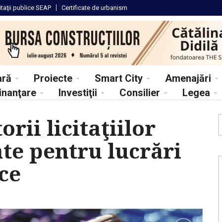
itaţii
publice SEAP
Certificate
de urbanism
ară
Proiecte
Smart City
Amenajări
inanţare
Investiţii
Consilier
Legea
orii licitaţiilor
te pentru lucrări
ce