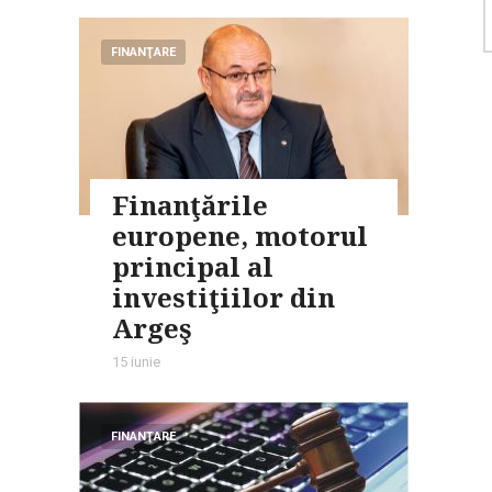
FINANŢARE
Finanţările
europene, motorul
principal al
investiţiilor din
Argeş
15 iunie
FINANŢARE