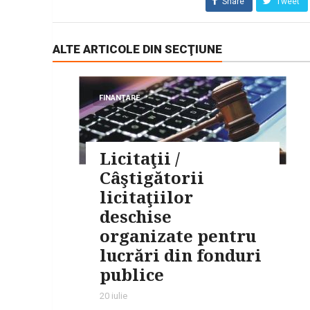
Share
Tweet
ALTE ARTICOLE DIN SECŢIUNE
FINANŢARE
Licitaţii /
Câştigătorii
licitaţiilor
deschise
organizate pentru
lucrări din fonduri
publice
20 iulie