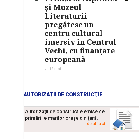
şi Muzeul
Literaturii
pregătesc un
centru cultural
imersiv în Centrul
Vechi, cu finanţare
europeană
,
-
18 mai
AUTORIZAŢII DE CONSTRUCŢIE
Autorizaţii de construcţie emise de
primăriile marilor oraşe din ţară.
detalii aici