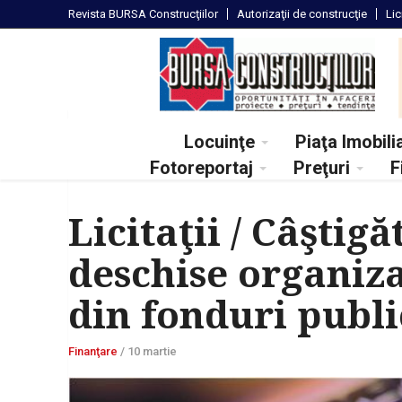
Revista
BURSA Construcţiilor
Autorizaţii
de construcţie
Lic
Locuinţe
Piaţa Imobili
Fotoreportaj
Preţuri
F
Licitaţii / Câştigăt
deschise organiza
din fonduri publi
Finanţare
/
10 martie