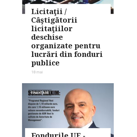
Licitaţii /
Câştigătorii
licitaţiilor
deschise
organizate pentru
lucrări din fonduri
publice
18 mai
FINANŢARE
Fondurile UE -