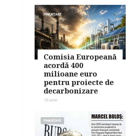
FINANŢARE
Comisia Europeană
acordă 400
milioane euro
pentru proiecte de
decarbonizare
15 iunie
FINANŢARE