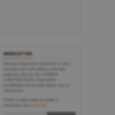
NEWSLETTER
Abonaţi-vă gratuit la newsletter şi veţi fi
informat care sunt ştirile şi articolele
publicate zilnic pe site-ul BURSA
CONSTRUCŢIILOR. Aveţi astfel
posibilitatea să selectaţi titlurile care vă
intereseaza.
Pentru a vedea ediţia de astăzi a
newsletter-ului
apasă aici
.