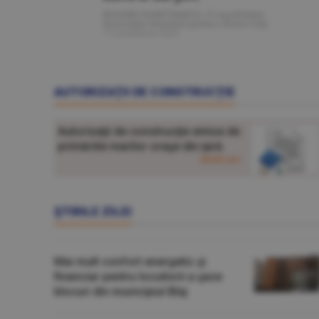
EDUARD DUMITRAŞCU, Preşedintele
Asociaţiei Române pentru Smart City
-
17 noiembrie 2025
AUTORIZAŢII DE CONSTRUCŢIE
Autorizaţii de construcţie emise de
primăriile marilor oraşe din ţară.
detalii aici
ŞTIRILE ZILEI
Mai mult confort energetic şi
financiar pentru locuitorii a şase
blocuri din municipiul Blaj