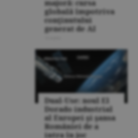
majoră: cursa
globală împotriva
conţinutului
generat de AI
10 martie
PERSPECTIVE
Dual-Use: noul El
Dorado industrial
al Europei şi şansa
României de a
intra în joc