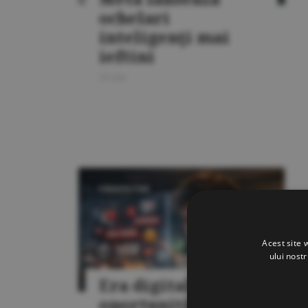
ochelari
inteligenţi mai
ieftini
20 iulie
PERSPECTIVE
Acest site 
ului nost
Era digitală aduce
oportunităţi