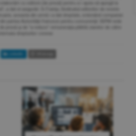
colaborăm cu editorii (de presă) pentru a-i ajuta să ajungă la
", a dat el asigurări. În Franţa, Sindicatul editorilor de reviste
bruarie, aceasta din urmă i-a dat dreptate, ordonând companiei
i din partea Autorităţii franceze pentru concurenţă. SEPM vede
 de presă şi de "a reduce" remuneraţia plătită ziarelor de către
stemului drepturilor conexe.
LinkedIn
Whatsapp
PERSPECTIVE