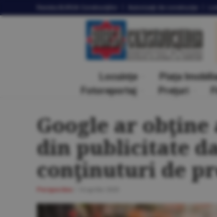
Revista
BURSA Construcţiilor
Autorizaţii
de construcţie
Lic
Locuinţe
Piaţa Imobili
Fotoreportaj
Preţuri
F
Google ar obţine 
din publicitate d
conţinuturi de pr
Perspective
/
14 aprilie 2025