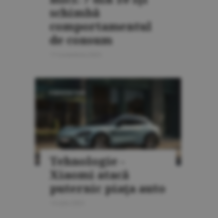
schimbă
comportamentul
de consum
17 noiembrie 2025
PERSPECTIVE
Tehnologie -
Xiaomi atacă
puternic piaţa auto
14 iulie 2025