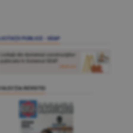
LICITAŢII PUBLICE - SEAP
Licitaţii din domeniul construcţiilor
publicate în Sistemul SEAP.
detalii aici
COLECŢIA REVISTEI