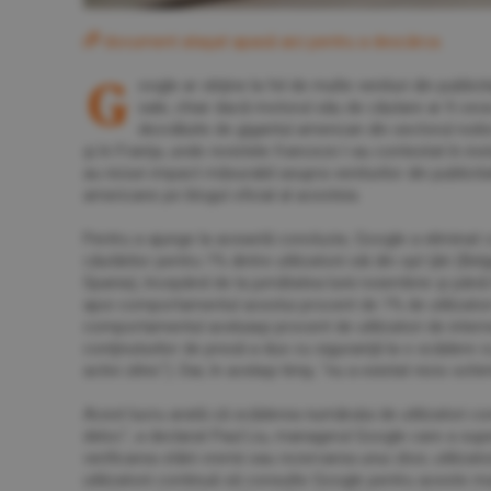
document ataşat apasă
aici
pentru a descărca.
G
oogle ar obţine la fel de multe venituri din public
sale, chiar dacă motorul său de căutare ar fi ceva
dezvăluite de gigantul american din sectorul noilo
şi în Franţa, unde revistele franceze l-au contestat în insta
au niciun impact măsurabil asupra veniturilor din publici
americane pe blogul oficial al acesteia.
Pentru a ajunge la această concluzie, Google a eliminat c
căutărilor pentru 1% dintre utilizatorii săi din opt ţări (Be
Spania), începând de la jumătatea lunii noiembrie şi până
apoi comportamentul acestui procent de 1% de utilizatori
comportamentul aceluiaşi procent de utilizatori de intern
conţinuturilor de presă a dus cu siguranţă la o scădere cu 
activi zilnic"). Dar, în acelaşi timp, "nu a existat nicio sch
Acest lucru arată că scăderea numărului de utilizatori c
deloc", a declarat Paul Liu, managerul Google care a super
verificarea stării vremii sau rezervarea unui zbor, utiliza
utilizatorii continuă să consulte Google pentru aceste mul