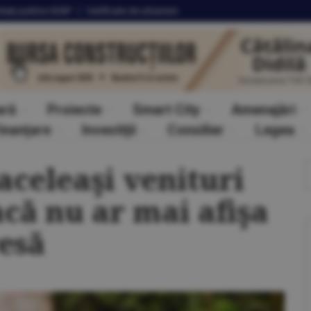
itaţii
publice SEAP
Certificate
de urbanism
ară
Proiecte
Smart City
Amenajări
inanţare
Investiţii
Consilier
Legea
aceleaşi venituri
acă nu ar mai afişa
esă