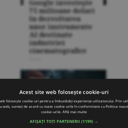
Google investeşte
75 milioane dolari
în dezvoltarea
unor instrumente
AI destinate
industriei
cinematografice
20 iulie
PERSPECTIVE
Acest site web folosește cookie-uri
web folosește cookie-uri pentru a îmbunătăți experiența utilizatorului. Prin util
ru web, sunteți de acord cu toate cookie-urile în conformitate cu Politica noast
cookie-urile.
Află mai multe
Scanarea laser
AFIȘAȚI TOȚI PARTENERII
(1199) →
intră în