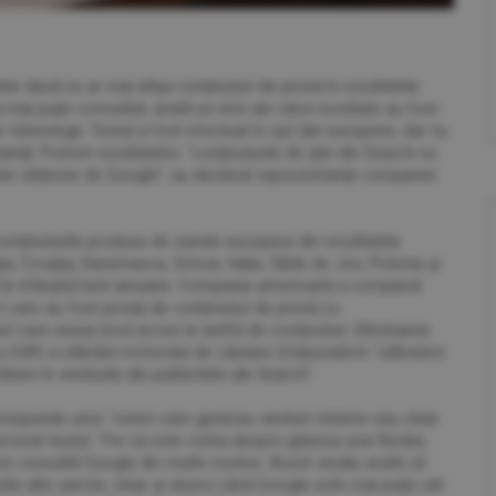
itate dacă nu ar mai afişa conţinuturi de presă în rezultatele
 mai puţin consultat, arată un test ale cărui rezultate au fost
r tehnologii. Testul a fost efectuat în opt ţări europene, dar nu
nţă. Potrivit rezultatelor, "conţinuturile de ştiri din Search nu
tate obţinute de Google", au declarat reprezentanţii companiei
onţinuturile produse de ziarele europene din rezultatele
lgia, Croaţia, Danemarca, Grecia, Italia, Ţările de Jos, Polonia şi
 la sfârşitul lunii ianuarie. Compania americană a comparat
 care au fost privaţi de conţinuturi de presă cu
et care aveau încă acces la astfel de conţinuturi. Eliminarea
0,8% a utilizării motorului de căutare (măsurată în "utilizatori
imbare în veniturile din publicitate ale Search".
orespunde unor "cereri care generau venituri minime sau chiar
vizat testul. "Fie că este vorba despre găsirea unei florării,
torii consultă Google din multe motive. Acest studiu arată că
te alte sarcini, chiar şi atunci când Google este mai puţin util