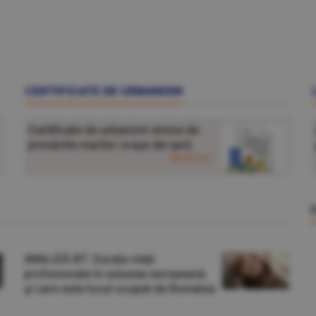
CERTIFICATE DE URBANISM
Certificate de urbanism emise de
primăriile marilor oraşe din ţară.
detalii aici
ANALIZĂ BT: Durata vieţii
profesionale în uniunea europeană
şi care este locul ocupat de România