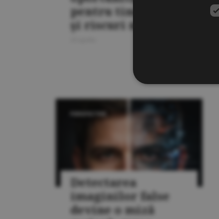
pentru tineri, dar
şi riscuri majore
20 aprilie
PERSPECTIVE
Detectarea
imaginilor false
devine o miză