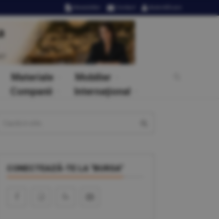
Newsletter
Contact
Autentificare
Materiale
Mobilier
Companii
Internaţional
CONECTEAZĂ-TE LA "BURSA"