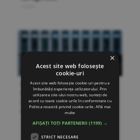
15 iunie
PIAŢA IMOBILIARĂ
×
Acest site web folosește
cookie-uri
Colliers: Oferta limitată
Acest site web folosește cookie-uri pentru a
îmbunătăți experiența utilizatorului. Prin
de spaţii moderne
utilizarea site-ului nostru web, sunteți de
menţine presiunea
acord cu toate cookie-urile în conformitate cu
Politica noastră privind cookie-urile.
Află mai
asupra chiriilor
multe
15 iunie
AFIȘAȚI TOȚI PARTENERII
(1199) →
STRICT NECESARE