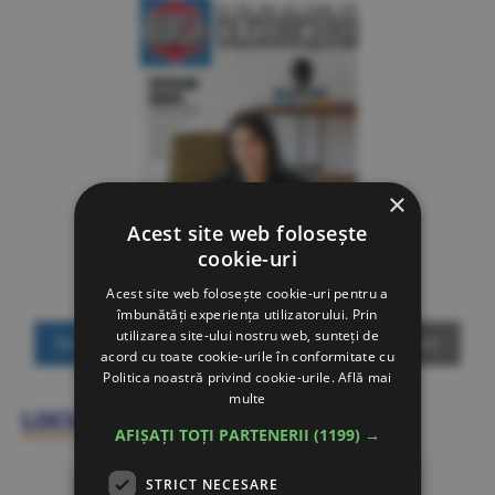
×
Acest site web folosește
cookie-uri
Numărul 5 / 2026
Acest site web folosește cookie-uri pentru a
îmbunătăți experiența utilizatorului. Prin
utilizarea site-ului nostru web, sunteți de
Consultă arhiva revistei
acord cu toate cookie-urile în conformitate cu
Politica noastră privind cookie-urile.
Află mai
multe
LOCUINŢE
AFIȘAȚI TOȚI PARTENERII
(1199) →
STRICT NECESARE
LOCUINŢE