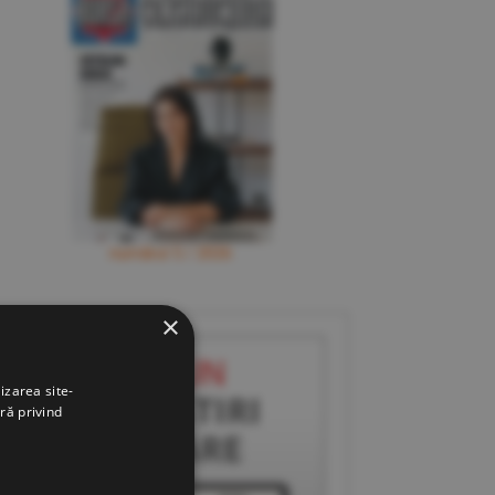
numărul 4 / 2026
num
×
izarea site-
ră privind