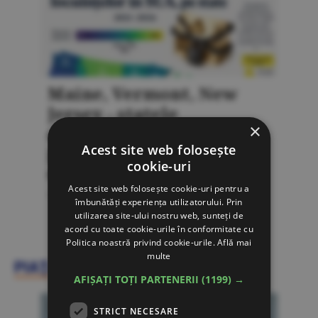
Maine, Vermont, New
Jersey - statele
×
americane în care
preţurile locuinţelor au
Acest site web folosește
cookie-uri
crescut cel mai mult
Acest site web folosește cookie-uri pentru a
Bursa Construcţiilor 5 / 2026
îmbunătăți experiența utilizatorului. Prin
utilizarea site-ului nostru web, sunteți de
acord cu toate cookie-urile în conformitate cu
Politica noastră privind cookie-urile.
Află mai
multe
PIAŢA IMOBILIARĂ
AFIȘAȚI TOȚI PARTENERII
(1199) →
PIAŢA IMOBILIARĂ
STRICT NECESARE