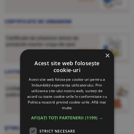
CERTIFICATE DE URBANISM
Certificate de urbanism emise de
primăriile marilor oraşe din ţară.
detalii aici
×
Acest site web folosește
cookie-uri
LICITAŢII PUBLICE - SEAP
Acest site web folosește cookie-uri pentru a
îmbunătăți experiența utilizatorului. Prin
Licitaţii din domeniul construcţiilor
utilizarea site-ului nostru web, sunteți de
publicate în Sistemul SEAP.
acord cu toate cookie-urile în conformitate cu
detalii aici
Politica noastră privind cookie-urile.
Află mai
multe
AFIȘAȚI TOȚI PARTENERII
(1199) →
ŞTIRILE ZILEI
STRICT NECESARE