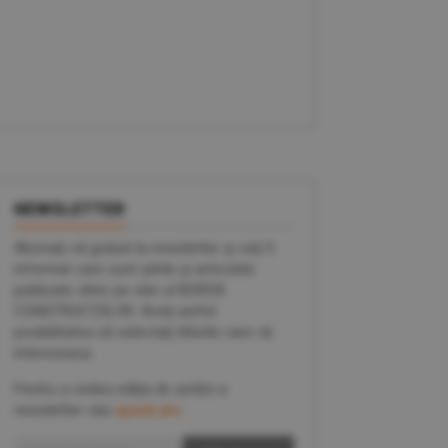
NEWSLETTER
Abonaţi-vă gratuit la newsletter şi veţi fi
informat care sunt ştirile şi articolele
publicate zilnic pe site-ul BURSA
CONSTRUCŢIILOR. Aveţi astfel
posibilitatea să selectaţi titlurile care vă
intereseaza.
Pentru a vedea ediţia de astăzi a
newsletter-ului
apasă aici
.