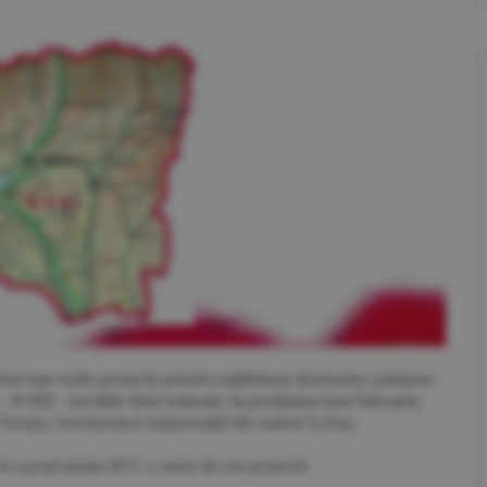
tul mai multe proiecte privind reabilitarea drumurilor judeţene -
00 - lucrările fiind realizate, la jumătatea lunii februarie,
oropu, funcţionarul responsabil din cadrul Cj Gorj.
n cursul anului 2011 o serie de noi proiecte: