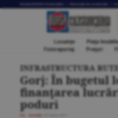
Revista
BURSA Construcţiilor
Autorizaţii
de construcţie
Lic
Locuinţe
Piaţa Imobili
Fotoreportaj
Preţuri
F
INFRASTRUCTURA RUT
Gorj: În bugetul 
finanţarea lucrăr
poduri
F.A.
Investiţii
/
01 martie 2011