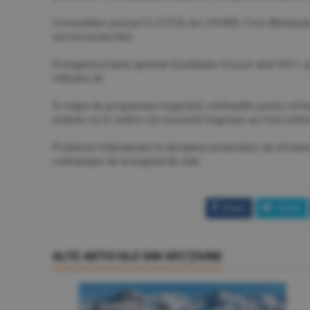
Consolidare pod pe DJ 675 B, km 24+800, Com.Alimpeşti, 
servicii proiectare.
În bugetul propriu general al judeţului Gorj pe anul 2011,
milioane lei.
În etapa de programare bugetară, cheltuielile pentru infr
avându-se în vedere că resursele bugetare au fost estimate
Probleme întâmpinate în derularea proiectelor de infrastru
cofinanţare de la bugetul de stat.
Share
Tweet
ALTE ARTICOLE DIN SECŢIUNE
INVESTIŢII