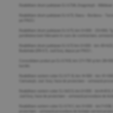
Reabilitare drum judeţean DJ 673A, Dragoteşti - Mătăsari 
Reabilitare drum judeţean DJ 673, Siacu - Borăscu - Turc
pe P.N.D.I;
Reabilitare drum judeţean DJ 675, km 0+000 - 25+000, Tg.C
jumătatea lunii februarie în curs de contractare, urmează 
Reabilitare drum judeţean DJ 672 km 0+000 - km 43+623, 
Buduhala (DN 67), Jud.Gorj, depus pe P.N.D.I ;
Consolidare poduri pe DJ 674 B, km 27+700 şi km 28+00
lucrări;
Reabilitare sistem rutier DJ 671 B, km 4+500 - km 41+000,
Camuieşti, Jud. Gorj, faza de proiectare - urmează procedu
Reabilitare sistem rutier DJ 665 D, km.0+000 - km4+810, P
Jud.Gorj, faza de proiectare - urmează procedura de licita
Reabilitare sistem rutier DJ 674 C, km 0+000 - km7+058, 
proiectare - urmează procedura de licitaţie servicii proiec