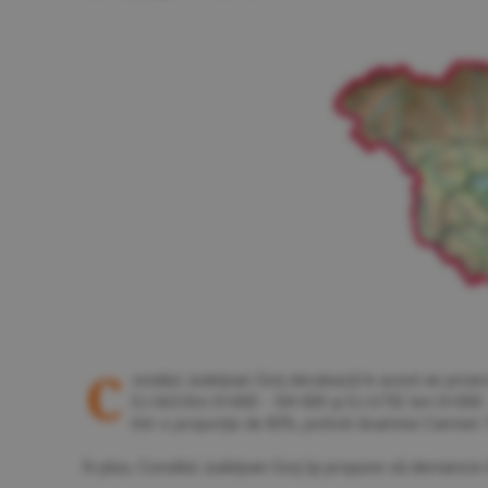
C
onsiliul Judeţean Gorj derulează în acest an proiec
DJ 665 Km 0+000 - 54+500 şi DJ 675C km 0+000 - 4+3
într-o proporţie de 85%, potrivit doamnei Carmen T
În plus, Consiliul Judeţean Gorj îşi propune să demareze î