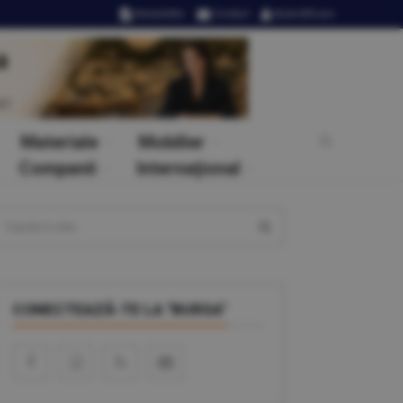
Newsletter
Contact
Autentificare
Materiale
Mobilier
Companii
Internaţional
CONECTEAZĂ-TE LA "BURSA"