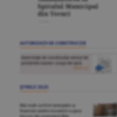
Spitalul Municipal
din Tecuci
15 iunie
AUTORIZAŢII DE CONSTRUCŢIE
Autorizaţii de construcţie emise de
primăriile marilor oraşe din ţară.
detalii aici
ŞTIRILE ZILEI
Mai mult confort energetic şi
financiar pentru locuitorii a şase
blocuri din municipiul Blaj