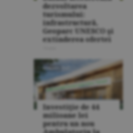
dezvoltarea
turismului:
infrastructură,
Geoparc UNESCO şi
extinderea ofertei
15 iunie
INVESTIŢII
Investiţie de 44
milioane lei
pentru un nou
Ambulatoriu la