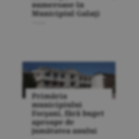
numeroase în
Municipiul Galaţi
15 iunie
INVESTIŢII
Primăria
municipiului
Focşani, fără buget
aproape de
jumătatea anului