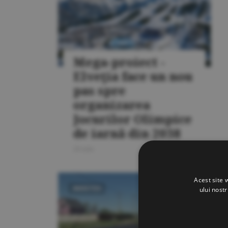
Mega-proiect -
Elveţia face un nou
pas spre
organizarea
Jocurilor Olimpice
de iarnă din 2038
20 iulie
Acest site 
ului nost
INVESTIŢII