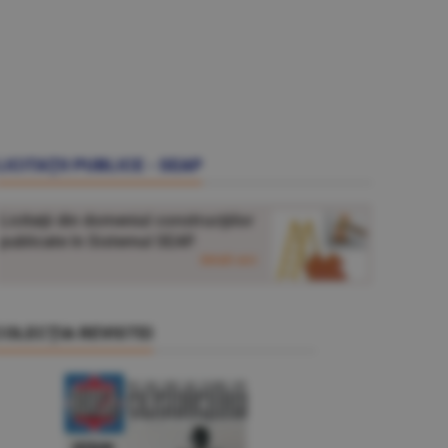
LICITAŢII PUBLICE - SEAP
Licitaţii din domeniul construcţiilor
publicate în Sistemul SEAP.
detalii aici
COLECŢIA REVISTEI