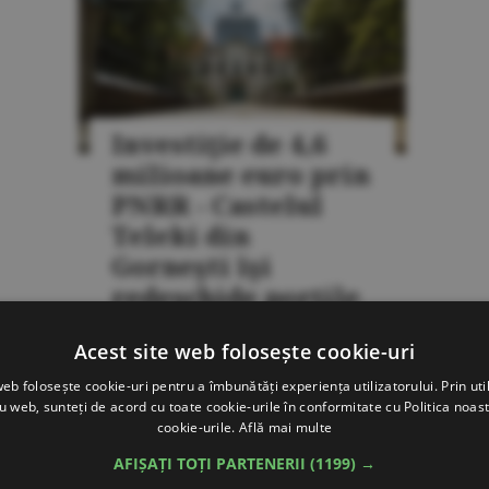
Investiţie de 4,6
milioane euro prin
PNRR - Castelul
Teleki din
Gorneşti îşi
redeschide porţile
20 iulie
Acest site web folosește cookie-uri
web folosește cookie-uri pentru a îmbunătăți experiența utilizatorului. Prin util
ru web, sunteți de acord cu toate cookie-urile în conformitate cu Politica noast
INVESTIŢII
cookie-urile.
Află mai multe
AFIȘAȚI TOȚI PARTENERII
(1199) →