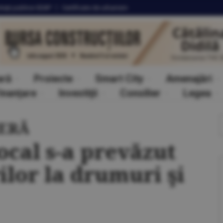
itaţii
publice SEAP
Certificate
de urbanism
ară
Proiecte
Smart City
Amenajări
inanţare
Investiţii
Consilier
Legea
IERĂ
local s-a prevăzut
ilor la drumuri şi