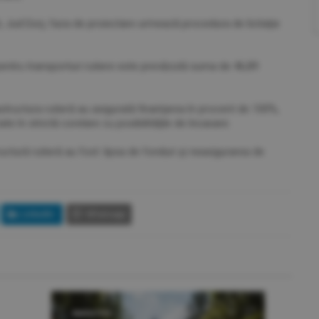
Jud.Gorj, faza de proiectare urmează procedura de licitaţie
 pentru transporturi rutiere este prevăzută suma de 46,89
astructura rutieră au asigurată finanţarea în procent de 100%,
 în strictă corelare cu posibilităţile de încasare.
ctură rutieră au fost: lipsa de fonduri şi neasigurarea de
LinkedIn
Whatsapp
INVESTIŢII