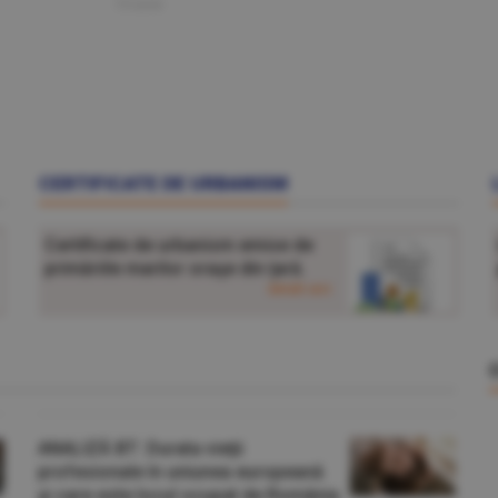
15 iunie
CERTIFICATE DE URBANISM
Certificate de urbanism emise de
primăriile marilor oraşe din ţară.
detalii aici
ANALIZĂ BT: Durata vieţii
profesionale în uniunea europeană
şi care este locul ocupat de România