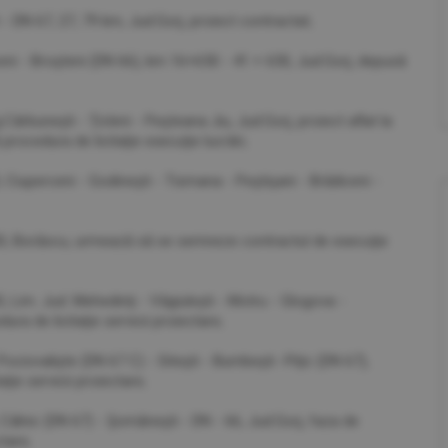
- DN 67, 27, 79 km, Jud.Gorj, proiect contractat;
eni - Broşteni (DN 66), km 16+650 - 41 + 650, Jud.Gorj, depusă
ărbuneşti - Ţicleni - Peşteana Jiu, Jud.Gorj, proiect aflat la
procedura de licitaţie execuţie lucrări;
Ciuperceni - Godineşti - Tismana - Peştişani - Brădiceni -
0, Borăscu, urmează să se semneze contractul de execuţie
 Lim. Jud. Mehedinţi - Văgiuleşti - Motru - Glogova -
ra de licitaţie servicii proiectare;
ociovalişte (DN 67 C) - Siteşti - Bumbeşti -Piţic (DN 67),
ţie servicii proiectare;
Câlnic (DN 67) - Şomăneşti - DN - 66, Jud.Gorj, faza de
tare;