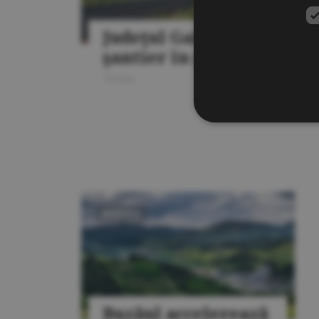
Judeţul Galaţi - din
şantier în şantier
15 iunie
INVESTIŢII
Buzăul accelerează