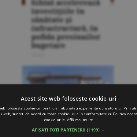
Sibiul accelerează
investiţiile în
sănătate şi
infrastructură, în
pofida presiunilor
bugetare
15 iunie
INVESTIŢII
Acest site web folosește cookie-uri
web folosește cookie-uri pentru a îmbunătăți experiența utilizatorului. Prin util
Investiţii
ru web, sunteți de acord cu toate cookie-urile în conformitate cu Politica noast
cookie-urile.
Află mai multe
numeroase în
AFIȘAȚI TOȚI PARTENERII
(1199) →
Municipiul Galaţi