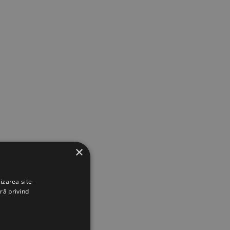
×
izarea site-
ră privind