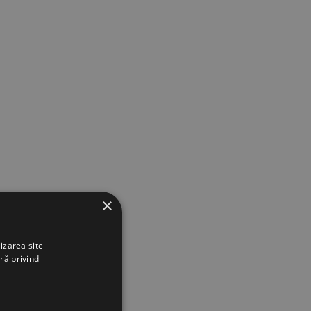
×
izarea site-
ră privind