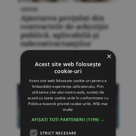
OPINII
Ajustarea preţului din
contractele de achiziţie
publică, aplicabilă şi
subcontractanţilor
Ioana Viorică, Senior Managing Associate şi
×
Andreea Darie, Associate la Pop Briciu Crai
Attorneys at
-
08 iulie 2024
Acest site web folosește
cookie-uri
Acest site web folosește cookie-uri pentru a
îmbunătăți experiența utilizatorului. Prin
LEGEA
utilizarea site-ului nostru web, sunteți de
acord cu toate cookie-urile în conformitate cu
Politica noastră privind cookie-urile.
Află mai
multe
AFIȘAȚI TOȚI PARTENERII
(1199) →
STRICT NECESARE
Amenzi de aproape