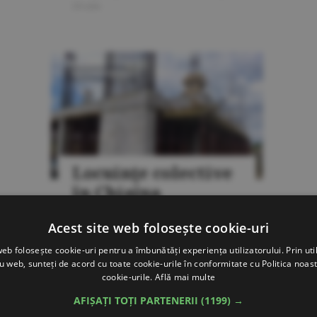
20 iulie
FOTOREPORTAJ
Locuinţe colective
în Chiajna
15 iunie
Acest site web folosește cookie-uri
web folosește cookie-uri pentru a îmbunătăți experiența utilizatorului. Prin util
ru web, sunteți de acord cu toate cookie-urile în conformitate cu Politica noast
cookie-urile.
Află mai multe
FOTOREPORTAJ
AFIȘAȚI TOȚI PARTENERII
(1199) →