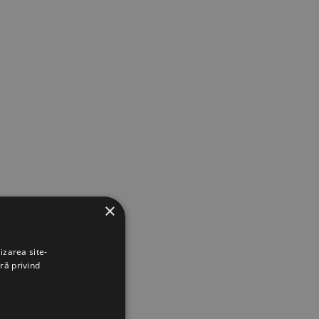
×
izarea site-
ră privind