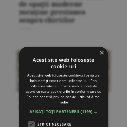
de spaţii moderne
menţine presiunea
asupra chiriilor
15 iunie
×
PIAŢA IMOBILIARĂ
Acest site web folosește
cookie-uri
Acest site web folosește cookie-uri pentru a
îmbunătăți experiența utilizatorului. Prin
utilizarea site-ului nostru web, sunteți de
acord cu toate cookie-urile în conformitate cu
Europa: Apartamentele,
Politica noastră privind cookie-urile.
Află mai
multe
mai căutate decât casele
AFIȘAȚI TOȚI PARTENERII
(1199) →
18 mai
STRICT NECESARE