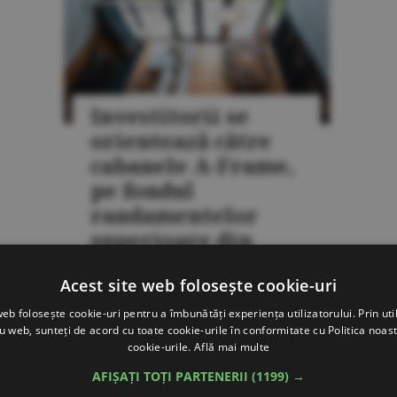
PIAŢA IMOBILIARĂ
Investitorii se
orientează către
cabanele A-Frame,
pe fondul
randamentelor
superioare din
turism
Acest site web folosește cookie-uri
20 iulie
web folosește cookie-uri pentru a îmbunătăți experiența utilizatorului. Prin util
ru web, sunteți de acord cu toate cookie-urile în conformitate cu Politica noast
cookie-urile.
Află mai multe
PIAŢA IMOBILIARĂ
AFIȘAȚI TOȚI PARTENERII
(1199) →