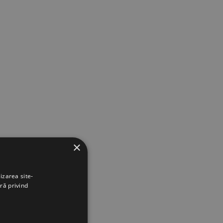
×
izarea site-
ră privind