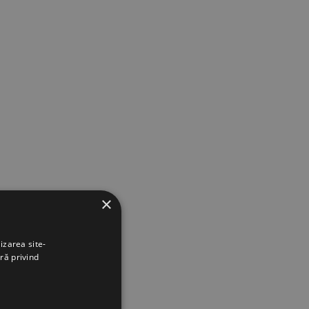
×
izarea site-
ră privind