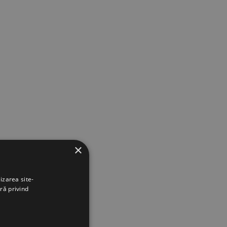
×
izarea site-
ră privind