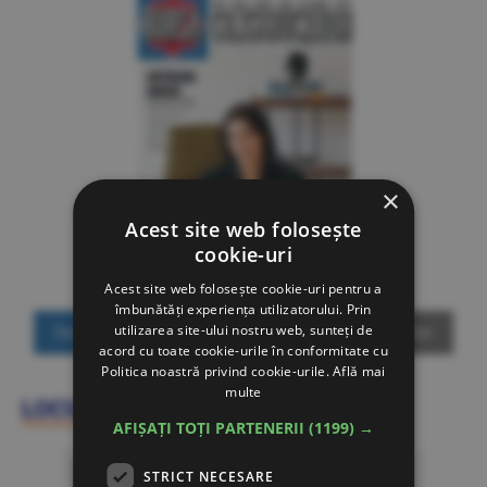
×
Acest site web folosește
cookie-uri
Numărul 5 / 2026
Acest site web folosește cookie-uri pentru a
îmbunătăți experiența utilizatorului. Prin
utilizarea site-ului nostru web, sunteți de
Consultă arhiva revistei
acord cu toate cookie-urile în conformitate cu
Politica noastră privind cookie-urile.
Află mai
multe
LOCUINŢE
AFIȘAȚI TOȚI PARTENERII
(1199) →
LOCUINŢE
STRICT NECESARE