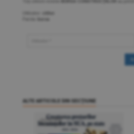
Toţi cititorii revistei
BURSA CONSTRUCŢIILOR
au primi
Utilizator:
cititor
Parola:
bursa
A
ALTE ARTICOLE DIN SECŢIUNE
LOCUINŢE