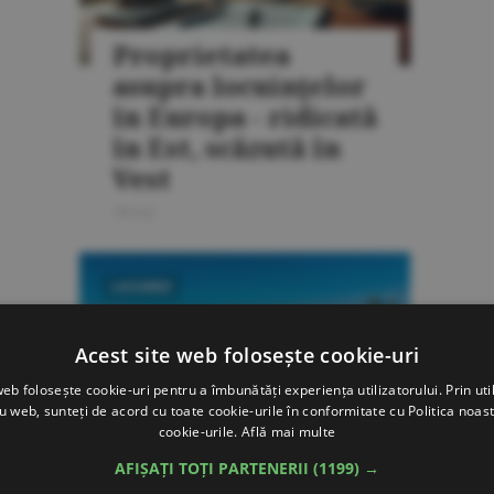
Proprietatea
asupra locuinţelor
în Europa - ridicată
în Est, scăzută în
Vest
18 mai
LOCUINŢE
Acest site web folosește cookie-uri
web folosește cookie-uri pentru a îmbunătăți experiența utilizatorului. Prin util
ru web, sunteți de acord cu toate cookie-urile în conformitate cu Politica noast
Cererea de
cookie-urile.
Află mai multe
locuinţe din SUA -
AFIȘAȚI TOȚI PARTENERII
(1199) →
solidă în Est şi