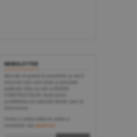
NEWSLETTER
Abonaţi-vă gratuit la newsletter şi veţi fi
informat care sunt ştirile şi articolele
publicate zilnic pe site-ul BURSA
CONSTRUCŢIILOR. Aveţi astfel
posibilitatea să selectaţi titlurile care vă
intereseaza.
Pentru a vedea ediţia de astăzi a
newsletter-ului
apasă aici
.