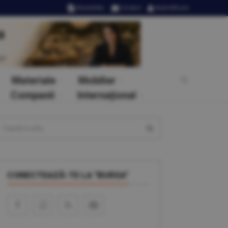
Newsletter
Contact
Autentificare
Materiale
Mobilier
Companii
Internaţional
CONECTEAZĂ-TE LA "BURSA"