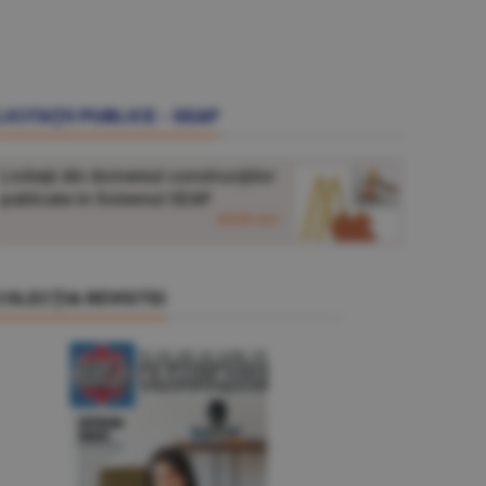
LICITAŢII PUBLICE - SEAP
Licitaţii din domeniul construcţiilor
publicate în Sistemul SEAP.
detalii aici
COLECŢIA REVISTEI