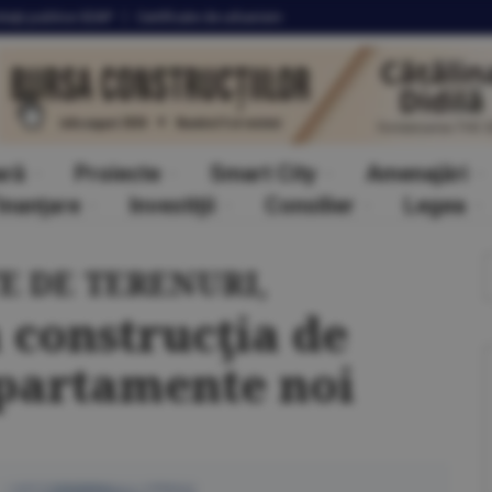
itaţii
publice SEAP
Certificate
de urbanism
ară
Proiecte
Smart City
Amenajări
inanţare
Investiţii
Consilier
Legea
E DE TERENURI,
a construcţia de
apartamente noi