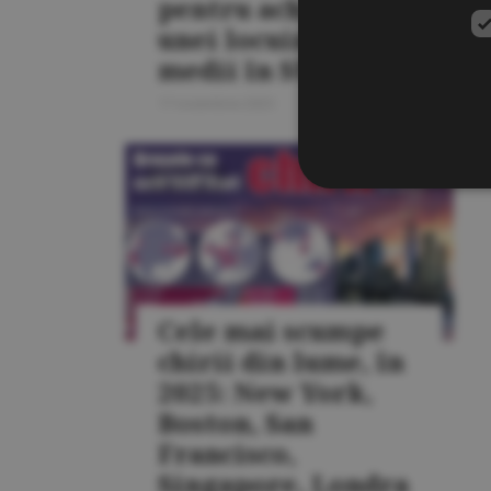
pentru achiziţia
unei locuinţe
medii în SUA
17 noiembrie 2025
LOCUINŢE
Cele mai scumpe
chirii din lume, în
2025: New York,
Boston, San
Francisco,
Singapore, Londra