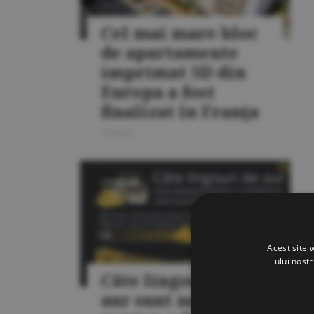
Cel mai mare bloc
de apartamente
imprimat 3D din
Europa a fost
finalizat în Franţa
15 iunie
LOCUINŢE
Acest site 
ului nost
Câte lingouri de
aur sunt necesare