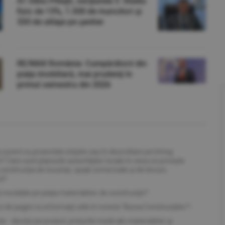
A1 Sibiu-Piteşti, secţiunea 3: Stadiu
fizic de 15%, 1.300 de muncitori şi
530 de utilaje pe şantier
numărul 5 / 2026
07
RE/MAX România: Cumpărătorii din
piaţa imobiliară, mai prudenţi în
primul semestru din 2026
la curent cu proiectele iniţiate sau în dezvoltare pe întreg
ii? Care sunt planurile autorităţilor locale în ceea ce priveşte
n construcţia de locuinţe, spaţii comerciale şi de birouri,
ră?
ţi noutăţile pe piaţa materialelor de construcţie?
 de pagini cu informaţii utile în revista "Bursa Construcţiilor"!
te - devize pe proiect, preţurile medii ale materialelor şi