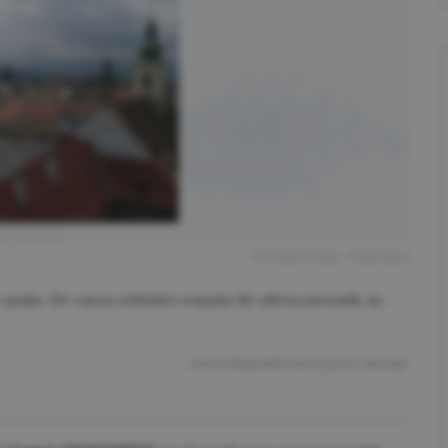
Panoramă Sibiu - Piaţa Mare
 spaţiu. Din cauza extinderii oraşului din ultima perioadă, au
Articol disponibil numai pentru abonaţi.