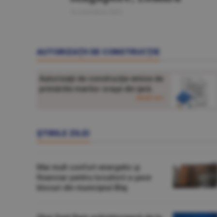
13 octombrie 2025
AUTORIZAŢII DE CONSTRUCŢIE
Autorizaţii de construcţie emise de
primăriile marilor oraşe din ţară.
detalii aici
ŞTIRILE ZILEI
Mai mult confort energetic şi
financiar pentru locuitorii a şase
blocuri din municipiul Blaj