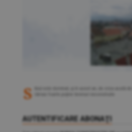
S
ibiul este dominat, şi în acest an, de criza acută de
rămas foarte puţine terenuri neconstruite.
AUTENTIFICARE ABONAŢI