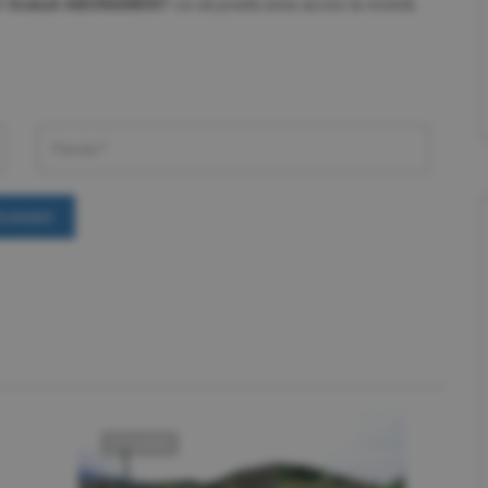
t
Gratuit ABONAMENT
ca să poată avea acces la revistă.
ccesare
LOCUINŢE