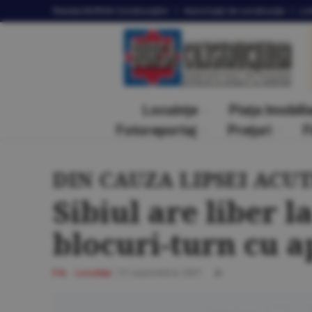
Revista
BURSA Construcţiilor
Autorizaţii
de construcţie
Lic
Locuinţe
Piaţa Imobili
Fotoreportaj
Preţuri
F
DIN CAUZA LIPSEI ACUT
Sibiul are liber l
blocuri-turn cu 
F.A.
Locuinţe
/
01 septembrie 2007