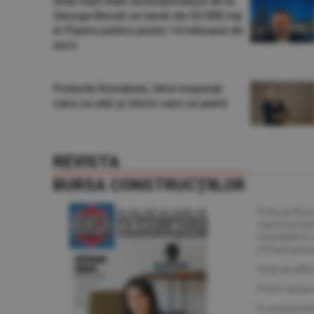
Ghai Sant Ram achiziţionează de la
George Becali un teren de 30.000 mp
în Pipera pentru peste 14 milioane de
euro
numărul 1 / 20
Podurile României, între inspecţii
care se uită şi istorii care se pierd
REVISTA
BURSA CONSTRUCŢIILOR
Vreţi să fiţi 
cuprinsul ţăr
investiţiile î
infrastructu
Vreţi să afla
Peste optzeci
În exclusivita