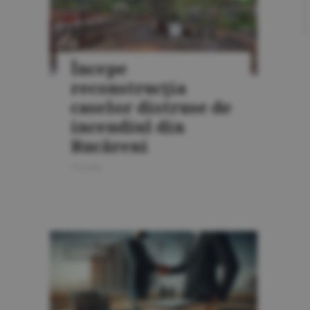
Începe
reconstrucţia
caselor distruse de
incendiul din
Rucăreni
15 iunie
LOCUINŢE