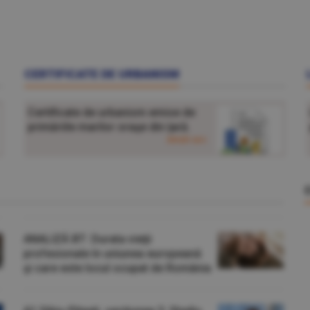
CERTIFICATE DE URBANISM
Certificate de urbanism emise de
primăriile marilor oraşe din ţară.
detalii aici
ANALIZĂ BT: Durata vieţii
profesionale în uniunea europeană
şi care este locul ocupat de România