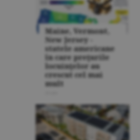
Maine, Vermont,
New Jersey -
statele americane
în care preţurile
locuinţelor au
crescut cel mai
mult
20 iulie
LOCUINŢE