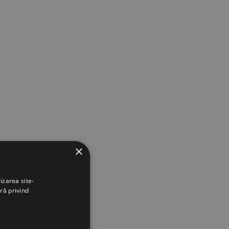
×
izarea site-
ră privind