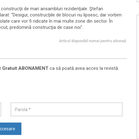
, construcţii de mari ansambluri rezidenţiale. Ştefan
arat: "Desigur, construcţiile de blocuri nu lipsesc, dar vorbim
zolate care vor fi ridicate în mai multe zone din sector. În
trecut, predomină construcţia de case noi".
Articol disponibil numai pentru abonaţi.
t
Gratuit ABONAMENT
ca să poată avea acces la revistă.
ccesare