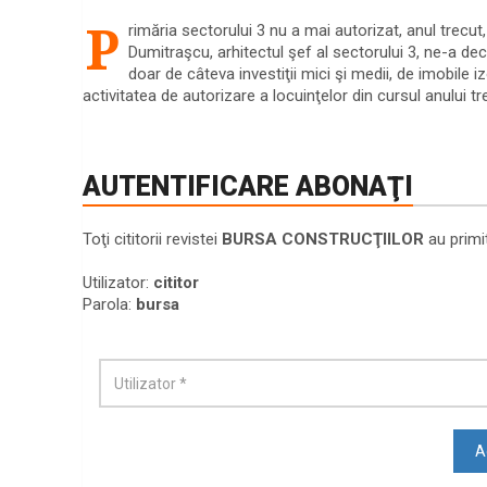
P
rimăria sectorului 3 nu a mai autorizat, anul trecut
Dumitraşcu, arhitectul şef al sectorului 3, ne-a decl
doar de câteva investiţii mici şi medii, de imobile i
activitatea de autorizare a locuinţelor din cursul anului 
AUTENTIFICARE ABONAŢI
Toţi cititorii revistei
BURSA CONSTRUCŢIILOR
au primi
Utilizator:
cititor
Parola:
bursa
A