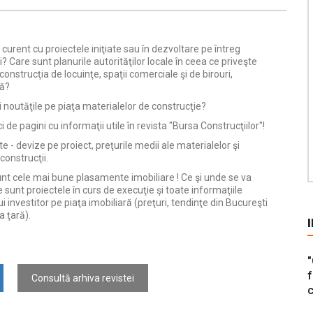
la curent cu proiectele iniţiate sau în dezvoltare pe întreg
ii? Care sunt planurile autorităţilor locale în ceea ce priveşte
n construcţia de locuinţe, spaţii comerciale şi de birouri,
ră?
ţi noutăţile pe piaţa materialelor de construcţie?
 de pagini cu informaţii utile în revista "Bursa Construcţiilor"!
te - devize pe proiect, preţurile medii ale materialelor şi
 construcţii.
unt cele mai bune plasamente imobiliare ! Ce şi unde se va
e sunt proiectele în curs de execuţie şi toate informaţiile
 investitor pe piaţa imobiliară (preţuri, tendinţe din Bucureşti
a ţară).
"
f
Consultă arhiva revistei
c