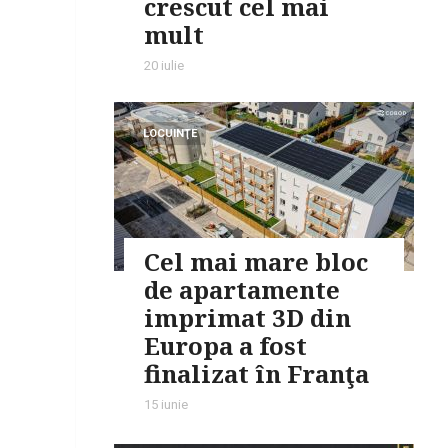
crescut cel mai
mult
20 iulie
LOCUINŢE
Cel mai mare bloc
de apartamente
imprimat 3D din
Europa a fost
finalizat în Franţa
15 iunie