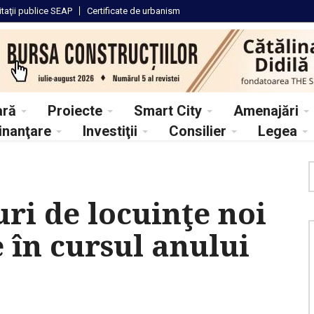
itaţii
publice SEAP
Certificate
de urbanism
ară
Proiecte
Smart City
Amenajări
inanţare
Investiţii
Consilier
Legea
ri de locuinţe noi
e în cursul anului