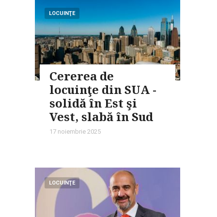
LOCUINŢE
Cererea de
locuinţe din SUA -
solidă în Est şi
Vest, slabă în Sud
17 noiembrie 2025
LOCUINŢE