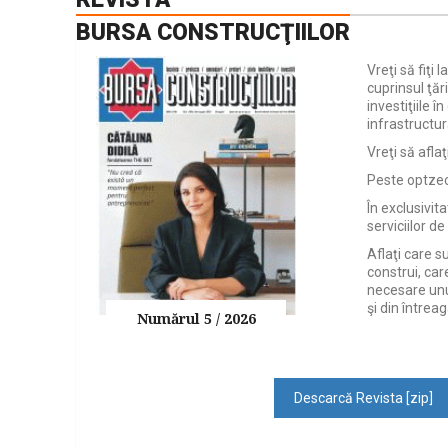
BURSA CONSTRUCŢIILOR
Vreţi să fiţi 
cuprinsul ţăr
investiţiile î
infrastructu
Vreţi să afla
Peste optzeci
În exclusivita
serviciilor de
Aflaţi care s
construi, car
necesare unui
şi din întreag
Numărul 5 / 2026