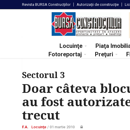
Revista
BURSA Construcţiilor
Autorizaţii
de construcţie
Lic
Locuinţe
Piaţa Imobili
Fotoreportaj
Preţuri
F
Sectorul 3
Doar câteva blocu
au fost autorizat
trecut
F.A.
Locuinţe
/
01 martie 2010