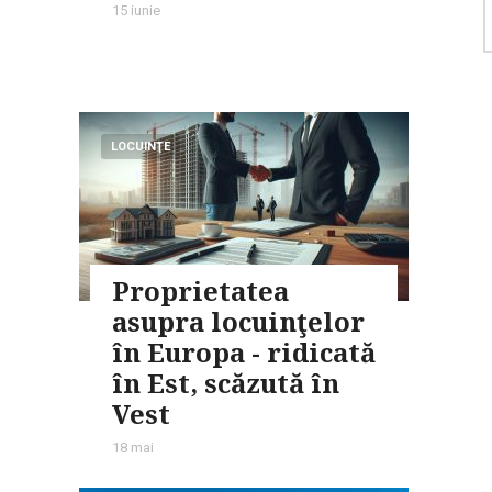
15 iunie
LOCUINŢE
Proprietatea
asupra locuinţelor
în Europa - ridicată
în Est, scăzută în
Vest
18 mai