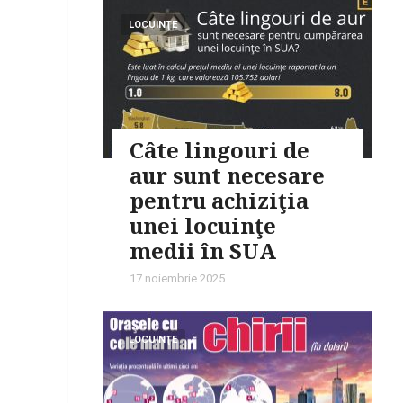
LOCUINŢE
Câte lingouri de
aur sunt necesare
pentru achiziţia
unei locuinţe
medii în SUA
17 noiembrie 2025
LOCUINŢE